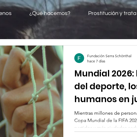
enos
¿Qué hacemos?
Prostitución y trata
Fundación Serra Schönthal
hace 7 días
Mundial 2026: 
del deporte, l
humanos en j
Mientras millones de person
Copa Mundial de la FIFA 20
partidos y más ciudades sede
disputada entre Estados Un