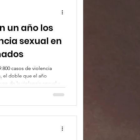
n un año los
ncia sexual en
mados
9.800 casos de violencia
, el doble que el año
l uso de la violencia sexual y la
s de dominación territorial y
tación y la confusión
co de personas.