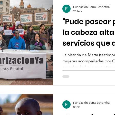
para transformar un sistema 
Fundación Serra Schönthal
vulnerables.
20 feb
“Pude pasear p
la cabeza alta
servicios que 
impensables”
La historia de Marta (testi
mujeres acompañadas por Ob
irregularidad administrativa 
vulnera derechos y cronifica e
impacto real de la residencia 
regularización extraordinari
como una medida urgente de 
Fundación Serra Schönthal
8 feb