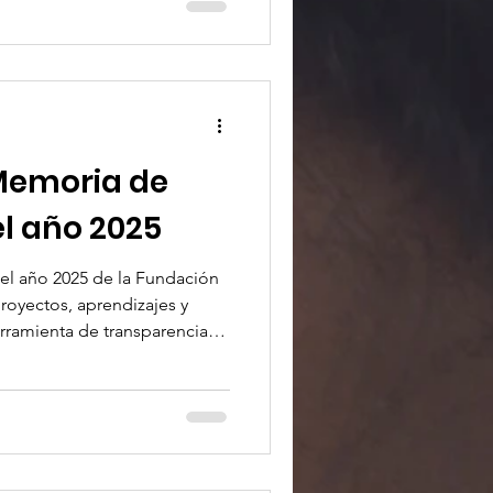
ales de derechos humanos
 realidades que suelen
 la trata de personas, la
 LGTBIQ+ y la aplicación
oria y el control fronterizo.
 Memoria de
el año 2025
el año 2025 de la Fundación
royectos, aprendizajes y
erramienta de transparencia