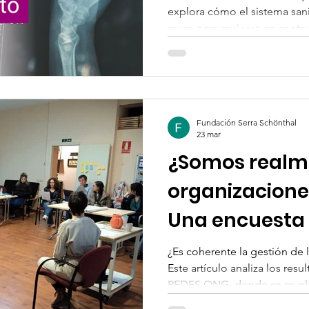
explora cómo el sistema sani
muro para mujeres en contex
España, Portugal y Latinoamér
del Informe OMS 2025, desgl
inconsciente', el estigma co
barreras administrativas que
migrantes. Un recorrido por 
Fundación Serra Schönthal
sociales que actúan como pu
23 mar
¿Somos realm
organizacione
Una encuesta 
al espejo
¿Es coherente la gestión de
Este artículo analiza los res
REDES ONG, donde se revela
carece de Plan de Igualdad a