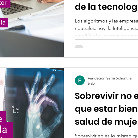
de la tecnologí
sufrimos toda
Los algoritmos y las empresa
neutrales: hoy, la Inteligencia
amplifica los sesgos de géner
exploramos cómo la falta de 
el uso de datos históricos pr
invisibilizando a las mujere
urgente una revisión ética p
de auditorías algorítmicas y
Fundación Serra Schönthal
una tecnología equitativa pa
6 abr
Sobrevivir no 
que estar bien
salud de muje
contextos de 
Sobrevivir no es lo mismo que