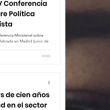
 V Conferencia
re Política
ista
ferencia Ministerial sobre
celebrada en Madrid (junio de
das tensiones entre la
as demandas reales de los
ando problemáticas como la
la invisibilidad de los
cráticas. Además,
stratégicas que sumamos a la
s de cien años
d en el sector