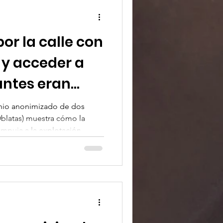
que aún margina a las más
or la calle con
 y acceder a
antes eran
monio anonimizado de dos
latas) muestra cómo la
empuja a la explotación,
l miedo. El artículo analiza el
legal y celebra la
a aprobada en enero de 2026
justicia social.