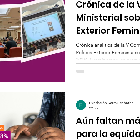
Crónica de la
Ministerial sob
Exterior Femin
Crónica analítica de la V Con
Política Exterior Feminista 
2026). Examinamos las profun
diplomacia internacional y l
movimientos de base, abord
infrafinanciación estructural, 
cuidados y las barreras buro
compartimos las lecciones e
Fundación Serra Schönthal
Fundación Serra-Schönthal.
29 abr
Aún faltan má
para la equida