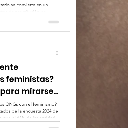
tario se convierte en un
tos de prostitución en
ica. A través de la evidencia
osamos la 'anestesia
mo diagnóstico previo y las
 enfrentan las mujeres
la labor de las entidades
ente hacia una salud digna
ente
s feministas?
para mirarse
 las ONGs con el feminismo?
ultados de la encuesta 2024 de
 que el 64% de las entidades
 pesar de su discurso