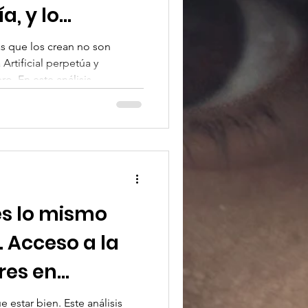
a, y lo
s
s que los crean no son
 Artificial perpetúa y
o. En este análisis,
diversidad en Silicon Valley y
ejuiciosos están
s. Descubre por qué es
rofunda, la implementación
 una regulación que garantice
ra todas las personas.
es lo mismo
. Acceso a la
res en
prostitución
 estar bien. Este análisis