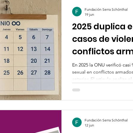
Fundación Serra Schönthal
19 jun
2025 duplica e
casos de viole
conflictos ar
En 2025 la ONU verificó casi 
sexual en conflictos armados
anterior. El artículo analiza e
trata como armas estratégica
expone los retos de documen
mediática entre trata y tráfi
Fundación Serra Schönthal
12 jun