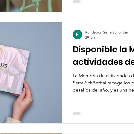
organizaciones internacion
advierten sobre una serie de
quedar fuera de los titulares:
discriminación del colectivo
Fundación Serra Schönthal
abusiva de la normativa migrat
29 jun
Disponible la
actividades d
La Memoria de actividades d
Serra-Schönthal recoge los p
desafíos del año, y es una h
de la entidad.