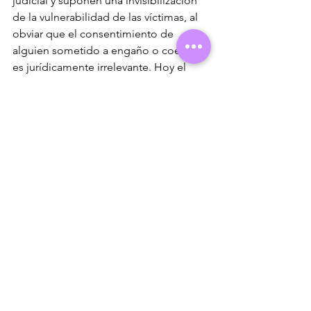
judicial y suponen una invisibilización 
de la vulnerabilidad de las víctimas, al 
obviar que el consentimiento de 
alguien sometido a engaño o coerción 
es jurídicamente irrelevante. Hoy el 
caso está paralizado, y podría llegar al 
Tribunal Europeo de Derechos 
Humanos.
Sin embargo, también en 2023 el 
mismo Tribunal Supremo usó el 
artículo 177 bis 11 del Código Penal 
para 
absolver a una mujer 
nigeriana
 condenada por estafa y 
falsedad documental, porque 
concluyeron que había pruebas 
suficientes de que la habían forzado a 
delinquir. Esta sentencia demuestra 
que la justicia puede primar la 