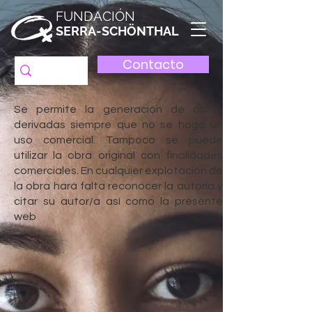
FUNDACIÓN
SERRA-SCHÖNTHAL
Contacto
Se permite la generación de obras
derivadas siempre que no se haga un
uso comercial. Tampoco se puede
utilizar la obra original con finalidades
comerciales. En cualquier explotación de
la obra hará falta reconocer la autoría y
citar su autor/a así como la presente
web