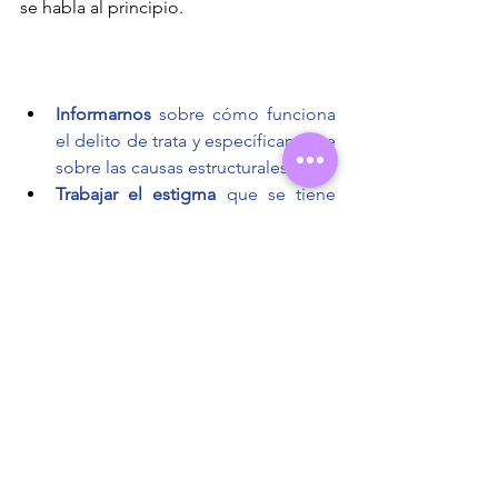
se habla al principio.
Informarnos
 sobre cómo funciona 
el delito de trata y específicamente 
sobre las causas estructurales
Trabajar el estigma 
que se tiene 
hacia las personas víctimas de trata, 
y específicamente hacia las 
mujeres que han sufrido 
explotación sexual
Cambiar nuestra mirada 
hacia ellas 
y verlas como parte de nuestra 
sociedad
Promover su inclusión 
y la de sus 
hijos e hijas
Hablar con nuestros familiares, 
amigas y amigos 
tratando de 