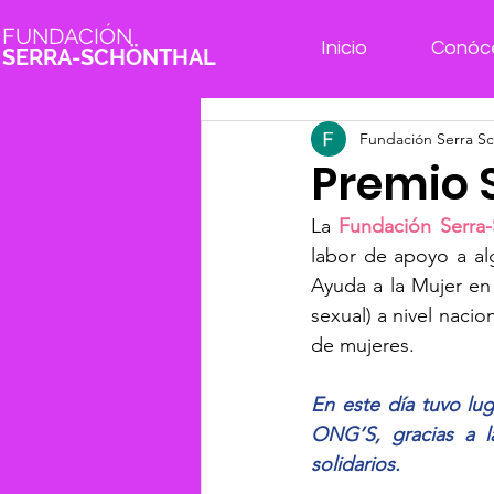
FUNDACIÓN
Inicio
Conóc
SERRA-SCHÖNTHAL
Fundación Serra Sc
Premio 
La 
Fundación Serra-
labor de apoyo a al
Ayuda a la Mujer en 
sexual) a nivel nacio
de mujeres.
En este día tuvo lug
ONG’S, gracias a l
solidarios.