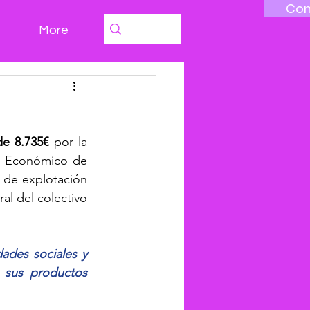
Con
More
e 8.735€
 por la 
o Económico de 
 de explotación 
al del colectivo 
ades sociales y 
sus productos 