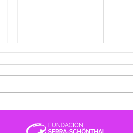
Disponible la Memoria de
2025
actividades del año 2025
los 
sexu
FUNDACIÓN
arm
SERRA-SCHÖNTHAL