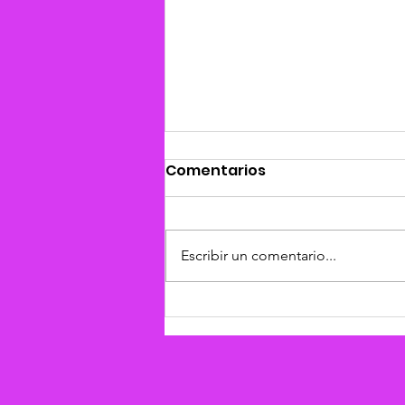
Comentarios
Escribir un comentario...
Mundial 2026: la otra
cara del deporte, los
derechos humanos en
juego