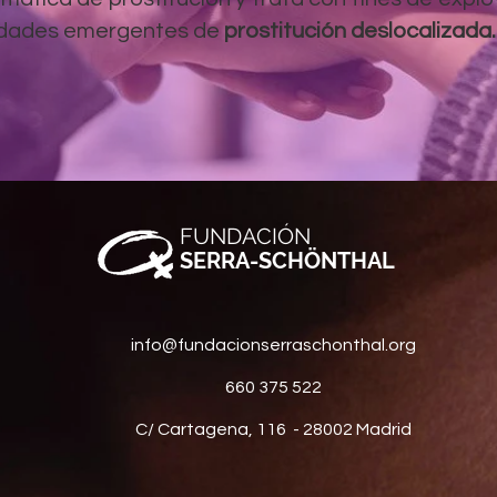
lidades emergentes de
prostitución deslocalizada.
FUNDACIÓN
SERRA-SCHÖNTHAL
info@fundacionserraschonthal.org
660 375 522
C/ Cartagena, 116 - 28002 Madrid