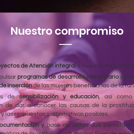
Nuestro compromiso
yectos de Atención integral
a mujeres excluidas p
pulsar
programas de desarrollo comunitario
y pro
de inserción
de las mujeres beneficiarias de la fu
as de
sensibilización y educación
, así com
fin de dar a conocer las causas de la prostituc
y las respuestas y alternativas posibles.
documentación
y base de datos que permita el 
ática de prostitución y trata con fines de explota