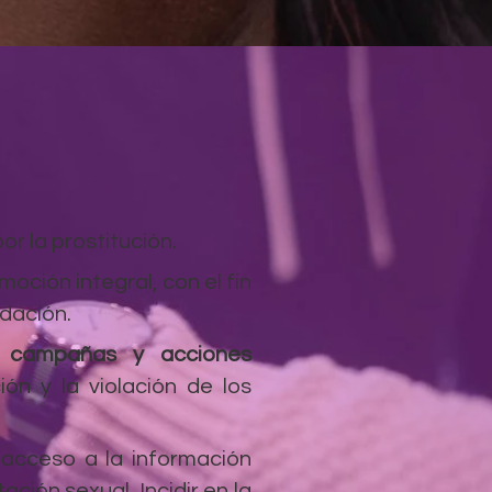
or la prostitución.
moción integral, con el fin
ndación.
o
campañas y acciones
ión y la violación de los
acceso a la información
ción sexual. Incidir en la