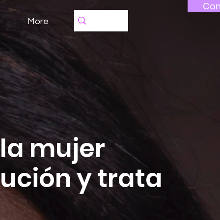
Con
More
la mujer
tución y trata