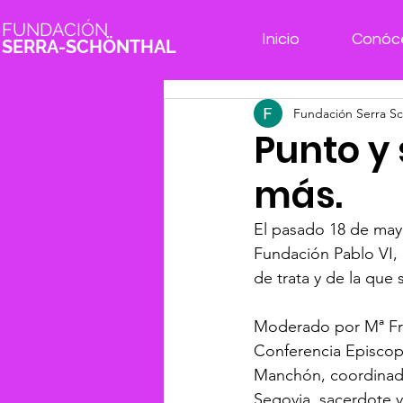
FUNDACIÓN
Inicio
Conóc
SERRA-SCHÖNTHAL
Fundación Serra Sc
Punto y
más.
El pasado 18 de mayo
Fundación Pablo VI, 
de trata y de la que 
Moderado por Mª Fra
Conferencia Episcop
Manchón, coordinador
Segovia, sacerdote 