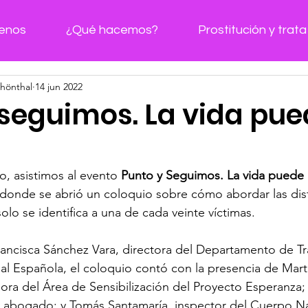
enos
¿Qué hacemos?
Prostitución y trata
hönthal
14 jun 2022
 seguimos. La vida pu
, asistimos al evento 
Punto y Seguimos. La vida puede 
donde se abrió un coloquio sobre cómo abordar las dist
solo se identifica a una de cada veinte víctimas. 
ncisca Sánchez Vara, directora del Departamento de Tra
al Española, el coloquio contó con la presencia de Mar
a del Área de Sensibilización del Proyecto Esperanza; 
y abogado; y Tomás Santamaría, inspector del Cuerpo Na