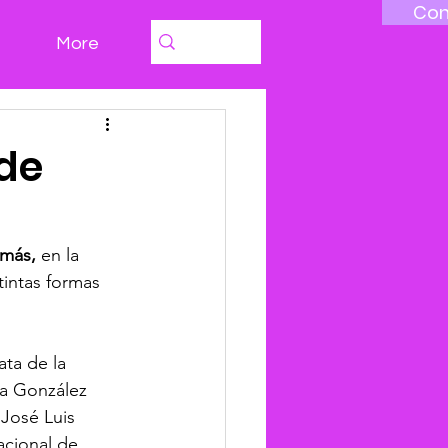
Con
More
ede
más, 
en la 
intas formas 
ta de la 
ta González 
José Luis 
cional de 