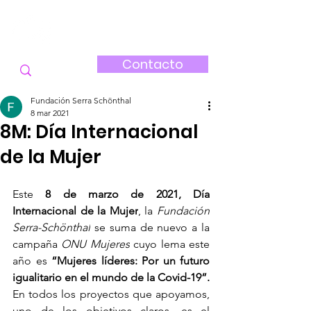
FUNDACIÓN
SERRA-SCHÖNTHAL
Contacto
Fundación Serra Schönthal
8 mar 2021
8M: Día Internacional
de la Mujer
Este 
8 de marzo de 2021, Día 
Internacional de la Mujer
, la 
Fundación 
Serra-Schönthal
 se suma de nuevo a la 
campaña 
ONU Mujeres
 cuyo lema este 
año es
 “Mujeres líderes: Por un futuro 
igualitario en el mundo de la Covid-19”. 
En todos los proyectos que apoyamos, 
uno de los objetivos claros, es el 