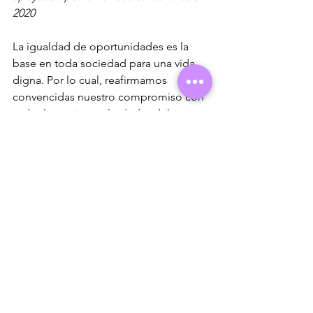
2020
La igualdad de oportunidades es la 
base en toda sociedad para una vida 
digna. Por lo cual, reafirmamos 
convencidas nuestro compromiso con 
todas las mujeres alrededor del 
mundo, 
impulsando acciones por una 
sociedad más igualitaria. Comenzando 
por 
erradicar la violencia
 contra las 
mujeres y pidiendo 
justicia 
socioeconómica.
Nuestro compromiso es hoy y siempre, 
por los derechos de las mujeres