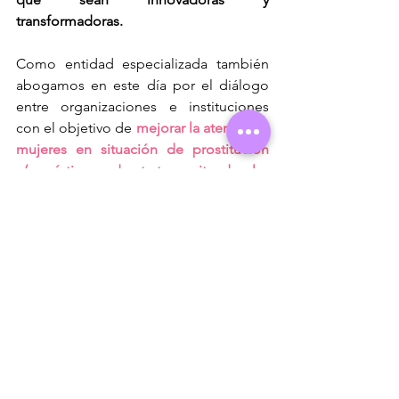
transformadoras.
Como entidad especializada también 
abogamos en este día por el diálogo 
entre organizaciones e instituciones 
con el objetivo de 
mejorar la atención a 
mujeres en situación de prostitución 
y/o víctimas de trata, evitando las 
polarizaciones ideológicas
 que no 
reconocen las diversas realidades y 
situaciones de las mujeres, y 
respetando siempre lo que decidan, 
reconociéndolas desde la igualdad 
como agentes activos que crean sus 
propios proyectos de vida según sus 
procesos y  limitaciones debido al 
sistema, un sistema en la mayor parte 
de ocasiones discriminatorio y 